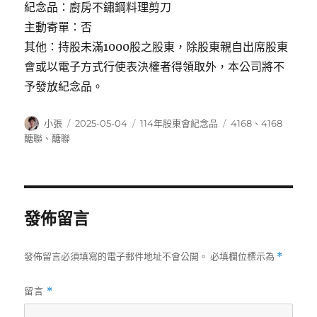
紀念品：廚房不鏽鋼料理剪刀
主動寄單：否
其他：持股未滿1000股之股東，除股東親自出席股東
會或以電子方式行使表決權者得領取外，本公司將不
予發放紀念品。
作
發
分
標
小張
2025-05-04
114年股東會紀念品
4168
、
4168
者
佈
類
籤
醣聯
、
醣聯
日
期:
發佈留言
發佈留言必須填寫的電子郵件地址不會公開。
必填欄位標示為
*
留言
*