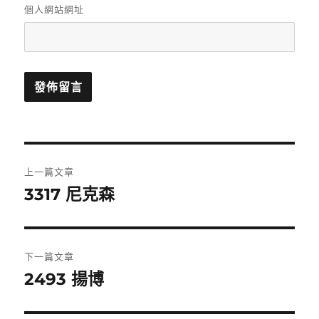
個人網站網址
文
上一篇文章
章
3317 尼克森
上
一
導
篇
覽
文
下一篇文章
章:
2493 揚博
下
一
篇