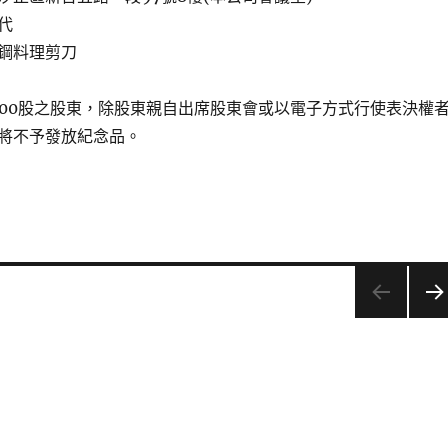
代
鋼料理剪刀
000股之股東，除股東親自出席股東會或以電子方式行使表決權
將不予發放紀念品。
下一
頁