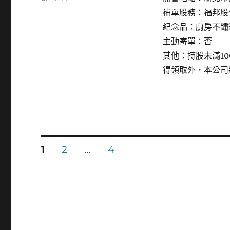
〈4168
補單股務：福邦股
醣
紀念品：廚房不鏽
聯〉
主動寄單：否
其他：持股未滿1
得領取外，本公司
文
頁
頁
頁
1
2
...
4
次
次
次
章
分
頁