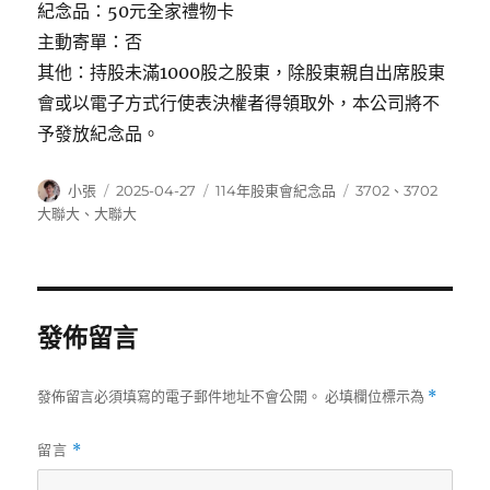
紀念品：50元全家禮物卡
主動寄單：否
其他：持股未滿1000股之股東，除股東親自出席股東
會或以電子方式行使表決權者得領取外，本公司將不
予發放紀念品。
作
發
分
標
小張
2025-04-27
114年股東會紀念品
3702
、
3702
者
佈
類
籤
大聯大
、
大聯大
日
期:
發佈留言
發佈留言必須填寫的電子郵件地址不會公開。
必填欄位標示為
*
留言
*