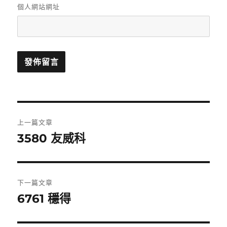
個人網站網址
文
上一篇文章
章
3580 友威科
上
一
導
篇
覽
文
下一篇文章
章:
6761 穩得
下
一
篇