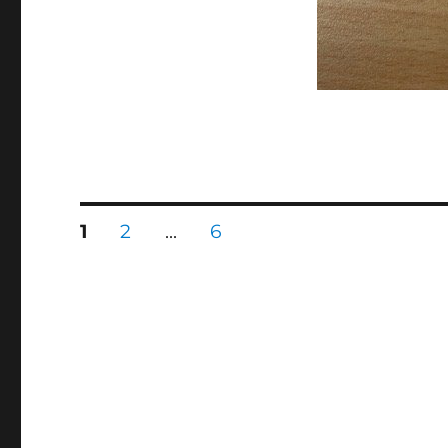
文
頁
頁
頁
1
2
...
6
次
次
次
章
分
頁