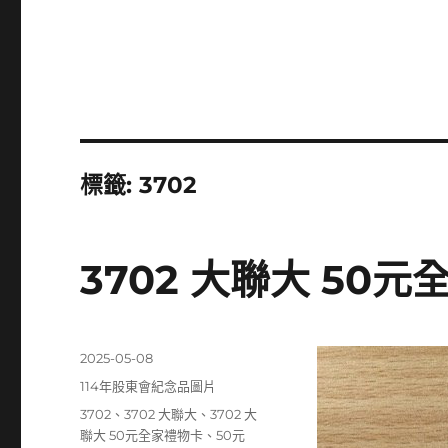
標籤:
3702
3702 大聯大 50
發
2025-05-08
佈
分
114年股東會紀念品圖片
日
類
標
3702
、
3702 大聯大
、
3702 大
期:
籤
聯大 50元全家禮物卡
、
50元