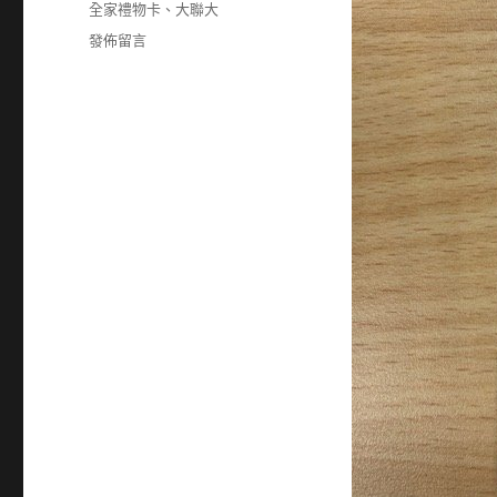
全家禮物卡
、
大聯大
在
發佈留言
〈3702
大
聯
大
50
元
全
家
禮
物
卡〉