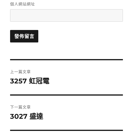
個人網站網址
文
上一篇文章
章
3257 虹冠電
上
一
導
篇
覽
文
下一篇文章
章:
3027 盛達
下
一
篇