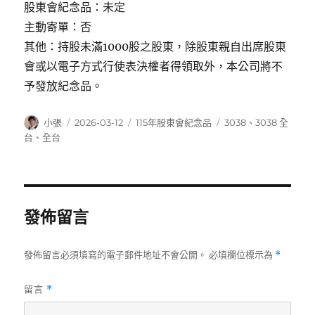
股東會紀念品：未定
主動寄單：否
其他：持股未滿1000股之股東，除股東親自出席股東
會或以電子方式行使表決權者得領取外，本公司將不
予發放紀念品。
作
發
分
標
小張
2026-03-12
115年股東會紀念品
3038
、
3038 全
者
佈
類
籤
台
、
全台
日
期:
發佈留言
發佈留言必須填寫的電子郵件地址不會公開。
必填欄位標示為
*
留言
*