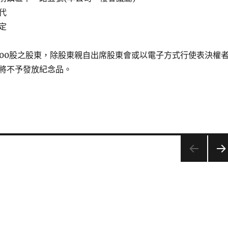
代
定
000股之股東，除股東親自出席股東會或以電子方式行使表決權
將不予發放紀念品。
下一
頁