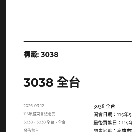
標籤:
3038
3038 全台
發
2026-03-12
3038 全台
佈
分
115年股東會紀念品
開會日期：115年5
日
類
標
3038
、
3038 全台
、
全台
最後買進日：115年
期:
籤
在
發佈留言
開會地點：高雄市