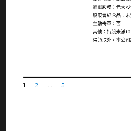
〈3038
補單股務：元大股
全
股東會紀念品：未
台〉
主動寄單：否
其他：持股未滿1
得領取外，本公司
文
頁
頁
頁
1
2
...
5
次
次
次
章
分
頁