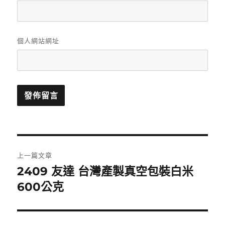
個人網站網址
文
上一篇文章
章
2409 友達 台灣產製真空包裝白米
上
一
600公克
導
篇
覽
文