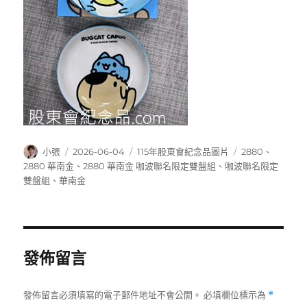
作
發
分
標
小張
2026-06-04
115年股東會紀念品圖片
2880
、
者
佈
類
籤
2880 華南金
、
2880 華南金 咖波聯名限定雙盤組
、
咖波聯名限定
日
雙盤組
、
華南金
期:
發佈留言
發佈留言必須填寫的電子郵件地址不會公開。
必填欄位標示為
*