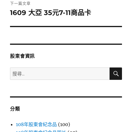
章:
下一篇文章
1609 大亞 35元7-11商品卡
下
一
篇
文
章:
股東會資訊
搜
搜
尋
尋
關
鍵
字:
分類
108年股東會紀念品
(100)