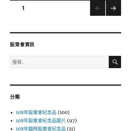
金
文
頁次
1
咖
波
下一
章
聯
頁
名
分
限
定
股東會資訊
雙
頁
盤
搜
搜
組〉
尋
尋
關
鍵
字:
分類
108年股東會紀念品
(100)
108年股東會紀念品圖片
(97)
108年臨時股東會紀念品
(11)