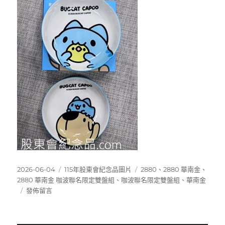
發
分
標
2026-06-04
115年股東會紀念品圖片
2880
、
2880 華南金
、
佈
類
籤
2880 華南金 咖波聯名限定雙盤組
、
咖波聯名限定雙盤組
、
華南金
日
在
發佈留言
期:
〈2880
華
南