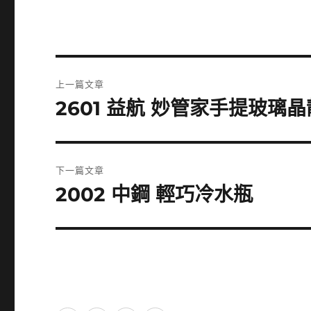
文
上一篇文章
章
2601 益航 妙管家手提玻璃
上
一
導
篇
覽
文
下一篇文章
章:
2002 中鋼 輕巧冷水瓶
下
一
篇
文
章: