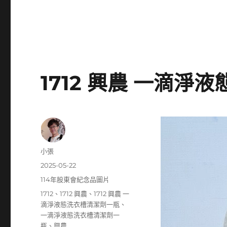
1712 興農 一滴
作
小張
者
發
2025-05-22
佈
分
114年股東會紀念品圖片
日
類
標
1712
、
1712 興農
、
1712 興農 一
期:
籤
滴淨液態洗衣槽清潔劑一瓶
、
一滴淨液態洗衣槽清潔劑一
瓶
、
興農