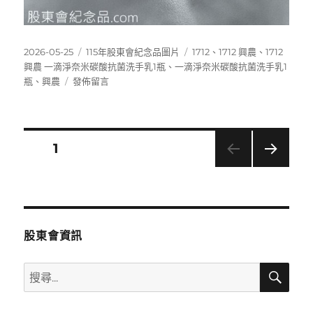
發
分
標
2026-05-25
115年股東會紀念品圖片
1712
、
1712 興農
、
1712
佈
類
籤
興農 一滴淨奈米碳酸抗菌洗手乳1瓶
、
一滴淨奈米碳酸抗菌洗手乳1
日
在
瓶
、
興農
發佈留言
期:
〈1712
興
農
一
文
頁次
1
滴
淨
下一
章
奈
頁
米
分
碳
酸
股東會資訊
抗
頁
菌
搜
搜
洗
尋
手
尋
乳
關