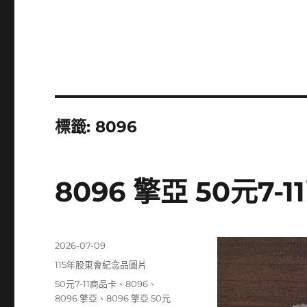
標籤:
8096
8096 擎亞 50元7-
發
2026-07-09
佈
分
115年股東會紀念品圖片
日
類
標
50元7-11商品卡
、
8096
、
期:
籤
8096 擎亞
、
8096 擎亞 50元