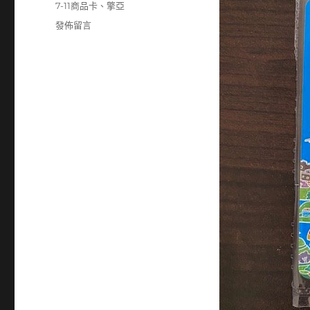
7-11商品卡
、
擎亞
在
發佈留言
〈8096
擎
亞
50
元
7-
11
商
品
卡〉