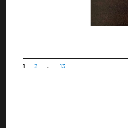
文
頁
頁
頁
1
2
...
13
次
次
次
章
分
頁