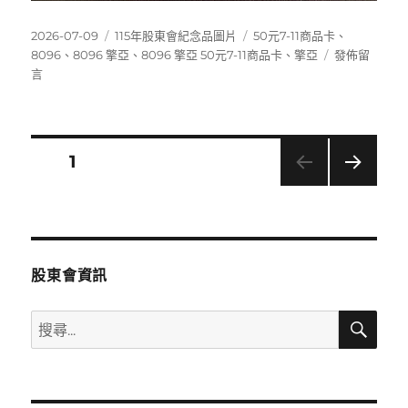
發
分
標
2026-07-09
115年股東會紀念品圖片
50元7-11商品卡
、
佈
類
籤
在
8096
、
8096 擎亞
、
8096 擎亞 50元7-11商品卡
、
擎亞
發佈留
日
〈8096
言
期:
擎
亞
50
元
文
頁次
1
7-
11
下一
章
商
頁
品
分
卡〉
股東會資訊
頁
搜
搜
尋
尋
關
鍵