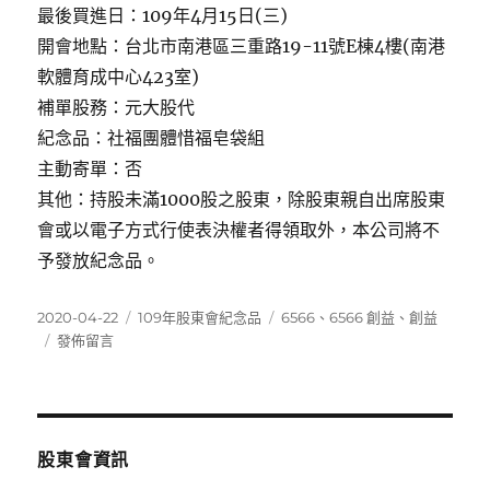
最後買進日：109年4月15日(三)
開會地點：台北市南港區三重路19-11號E棟4樓(南港
軟體育成中心423室)
補單股務：元大股代
紀念品：社福團體惜福皂袋組
主動寄單：否
其他：持股未滿1000股之股東，除股東親自出席股東
會或以電子方式行使表決權者得領取外，本公司將不
予發放紀念品。
發
分
標
2020-04-22
109年股東會紀念品
6566
、
6566 創益
、
創益
佈
在
類
籤
發佈留言
日
〈6566
期:
創
益〉
股東會資訊