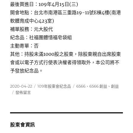
最後買進日：109年4月15日(三)
開會地點：台北市南港區三重路19-11號E棟4樓(南港
軟體育成中心423室)
補單股務：元大股代
紀念品：社福團體惜福皂袋組
主動寄單：否
其他：持股未滿1000股之股東，除股東親自出席股東
會或以電子方式行使表決權者得領取外，本公司將不
予發放紀念品。
發
分
標
2020-04-22
109年股東會紀念品
6566
、
6566 創益
、
創益
佈
在
類
籤
發佈留言
日
〈6566
期:
創
益〉
股東會資訊