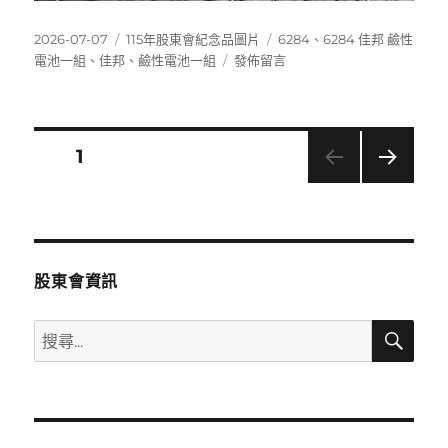
發
分
標
2026-07-07
115年股東會紀念品圖片
6284
、
6284 佳邦 鹼性
佈
類
在
籤
電池一組
、
佳邦
、
鹼性電池一組
發佈留言
日
〈6284
期:
佳
邦
鹼
文
頁次
1
性
電
下一
章
池
頁
一
分
組〉
股東會資訊
頁
搜
搜
尋
尋
關
鍵
字: