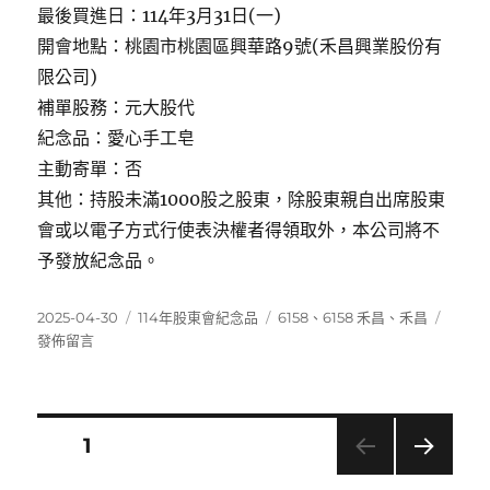
最後買進日：114年3月31日(一)
開會地點：桃園市桃園區興華路9號(禾昌興業股份有
限公司)
補單股務：元大股代
紀念品：愛心手工皂
主動寄單：否
其他：持股未滿1000股之股東，除股東親自出席股東
會或以電子方式行使表決權者得領取外，本公司將不
予發放紀念品。
發
分
標
在
2025-04-30
114年股東會紀念品
6158
、
6158 禾昌
、
禾昌
佈
類
籤
〈615
發佈留言
日
禾
期:
昌〉
文
頁次
1
下一