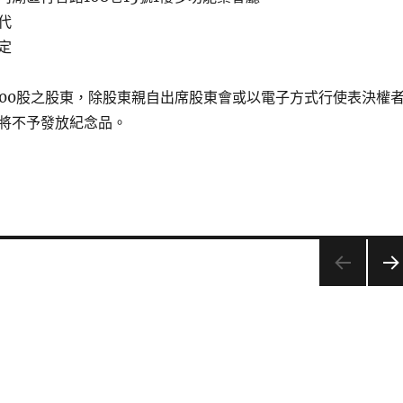
代
定
000股之股東，除股東親自出席股東會或以電子方式行使表決權
將不予發放紀念品。
下一
頁