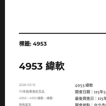
標籤:
4953
4953 緯軟
發
2026-03-15
4953 緯軟
佈
分
115年股東會紀念品
開會日期：115年5
日
類
標
4953
、
4953 緯軟
、
緯軟
最後買進日：115年
期:
籤
在
發佈留言
開會地點：台北市內