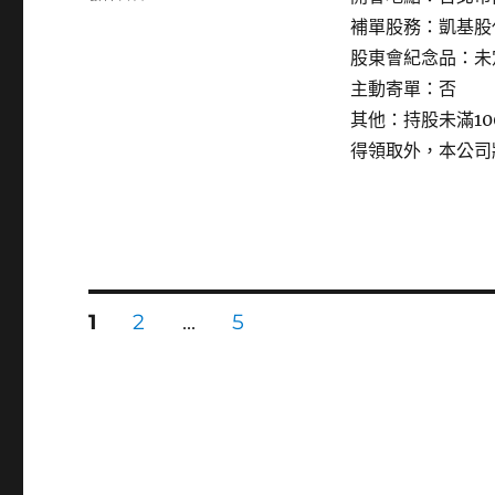
〈4953
補單股務：凱基股
緯
股東會紀念品：未
軟〉
主動寄單：否
其他：持股未滿1
得領取外，本公司
文
頁
頁
頁
1
2
...
5
次
次
次
章
分
頁