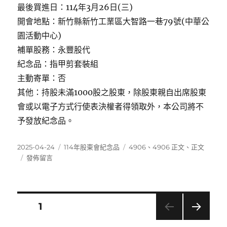
最後買進日：114年3月26日(三)
開會地點：新竹縣新竹工業區大智路一巷79號(中華公
園活動中心)
補單股務：永豐股代
紀念品：指甲剪套裝組
主動寄單：否
其他：持股未滿1000股之股東，除股東親自出席股東
會或以電子方式行使表決權者得領取外，本公司將不
予發放紀念品。
發
分
標
2025-04-24
114年股東會紀念品
4906
、
4906 正文
、
正文
佈
在
類
籤
發佈留言
日
〈4906
期:
正
文〉
文
頁次
1
下一