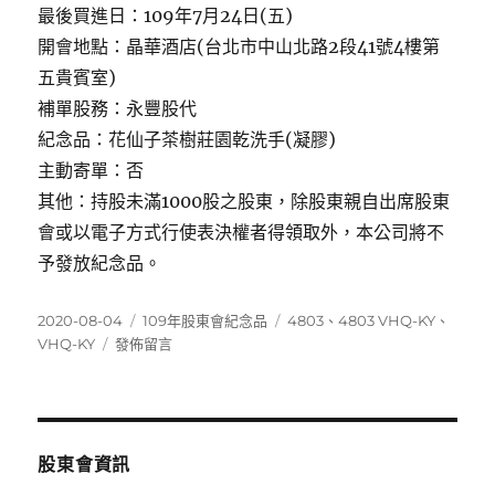
最後買進日：109年7月24日(五)
開會地點：晶華酒店(台北市中山北路2段41號4樓第
五貴賓室)
補單股務：永豐股代
紀念品：花仙子茶樹莊園乾洗手(凝膠)
主動寄單：否
其他：持股未滿1000股之股東，除股東親自出席股東
會或以電子方式行使表決權者得領取外，本公司將不
予發放紀念品。
發
分
標
2020-08-04
109年股東會紀念品
4803
、
4803 VHQ-KY
、
佈
在
類
籤
VHQ-KY
發佈留言
日
〈4803
期:
VHQ-
KY〉
股東會資訊