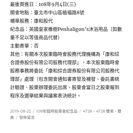
最後買進日：108年9月4日(三)
開會地點：臺北市中山區植福路8號
補單股務：康和股代
紀念品：英國皇家橡樹Penhaligon’s沐浴用品（如數
量不足以等值商品代替）
主動寄單：否
其他：有關本次股東臨時會股務代理機構為「康和綜
合證券股份有限公司股務代理部」，本次股東臨時會
股務事務將委託「康和綜合證券股份有限公司股務代
理部」處理（包含開會通知書寄發及補發、委託書統
計驗證、股東辦理委託出席、股東會當日之股東報到
程序及選舉結果與議案表決統計。
發
分
標
2019-08-22
108年臨時股東會紀念品
4728
、
4728 雙美
、
雙
佈
在
類
籤
美
發佈留言
日
〈4728
期:
雙