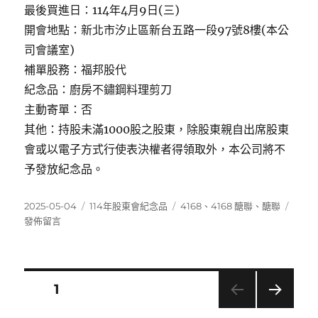
最後買進日：114年4月9日(三)
開會地點：新北市汐止區新台五路一段97號8樓(本公
司會議室)
補單股務：福邦股代
紀念品：廚房不鏽鋼料理剪刀
主動寄單：否
其他：持股未滿1000股之股東，除股東親自出席股東
會或以電子方式行使表決權者得領取外，本公司將不
予發放紀念品。
發
分
標
在
2025-05-04
114年股東會紀念品
4168
、
4168 醣聯
、
醣聯
佈
類
籤
〈416
發佈留言
日
醣
期:
聯〉
文
頁次
1
下一