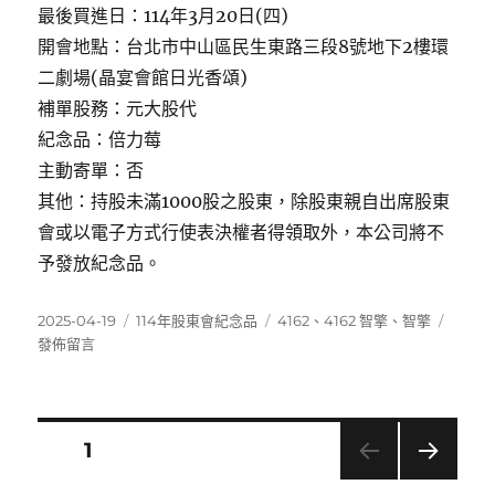
最後買進日：114年3月20日(四)
開會地點：台北市中山區民生東路三段8號地下2樓環
二劇場(晶宴會館日光香頌)
補單股務：元大股代
紀念品：倍力莓
主動寄單：否
其他：持股未滿1000股之股東，除股東親自出席股東
會或以電子方式行使表決權者得領取外，本公司將不
予發放紀念品。
發
分
標
在
2025-04-19
114年股東會紀念品
4162
、
4162 智擎
、
智擎
佈
類
籤
〈416
發佈留言
日
智
期:
擎〉
文
頁次
1
下一