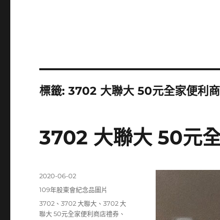
標籤:
3702 大聯大 50元全家便利
3702 大聯大 50
發
2020-06-02
佈
分
109年股東會紀念品圖片
日
類
標
3702
、
3702 大聯大
、
3702 大
期:
籤
聯大 50元全家便利商店禮券
、