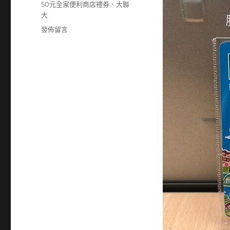
50元全家便利商店禮券
、
大聯
大
在
發佈留言
〈3702
大
聯
大
50
元
全
家
便
利
商
店
禮
券〉