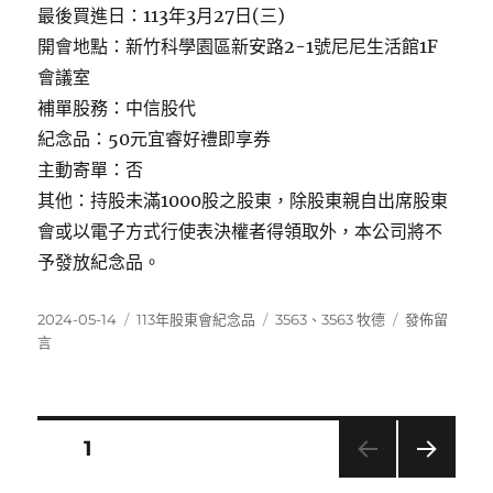
最後買進日：113年3月27日(三)
開會地點：新竹科學園區新安路2-1號尼尼生活館1F
會議室
補單股務：中信股代
紀念品：50元宜睿好禮即享券
主動寄單：否
其他：持股未滿1000股之股東，除股東親自出席股東
會或以電子方式行使表決權者得領取外，本公司將不
予發放紀念品。
發
分
標
在
2024-05-14
113年股東會紀念品
3563
、
3563 牧德
發佈留
佈
類
籤
〈3563
言
日
牧
期:
德〉
文
頁次
1
下一