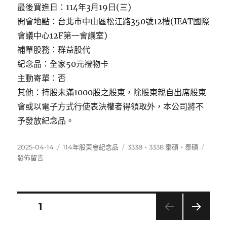
最後買進日：114年3月19日(三)
開會地點：台北市中山區松江路350號12樓(IEAT國際
會議中心12F第一會議室)
補單股務：群益股代
紀念品：全家50元禮物卡
主動寄單：否
其他：持股未滿1000股之股東，除股東親自出席股東
會或以電子方式行使表決權者得領取外，本公司將不
予發放紀念品。
發
分
標
在
2025-04-14
114年股東會紀念品
3338
、
3338 泰碩
、
泰碩
佈
類
籤
〈333
發佈留言
日
泰
期:
碩〉
文
頁次
1
下一