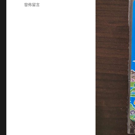
在
發佈留言
〈3325
旭
品
50
元
7-
11
商
品
卡〉