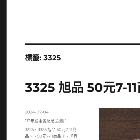
標籤:
3325
3325 旭品 50元7-
發
2024-07-04
佈
分
113年股東會紀念品圖片
日
類
標
3325
、
3325 旭品 50元7-11商
期:
籤
品卡
、
50元7-11商品卡
、
旭品