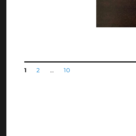
文
頁
頁
頁
1
2
...
10
次
次
次
章
分
頁