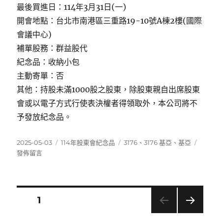
最後買進日：114年3月31日(一)
開會地點：台北市南港區三重路19-10號A棟2樓(國際
會議中心)
補單股務：群益股代
紀念品：收納小包
主動寄單：否
其他：持股未滿1000股之股東，除股東親自出席股東
會或以電子方式行使表決權者得領取外，本公司將不
予發放紀念品。
發
分
標
在
2025-05-03
114年股東會紀念品
3176
、
3176 基亞
、
基亞
佈
類
籤
〈3176
發佈留言
日
基
期:
亞〉
文
頁次
1
下一