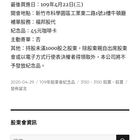
最後買進日：109年4月22日(三)
開會地點：新竹市科學園區工業東二路1號2樓牛頓廳
補單股務：福邦股代
紀念品：45元咖啡卡
主動寄單：否
其他：持股未滿1000股之股東，除股東親自出席股東
會或以電子方式行使表決權者得領取外，本公司將不
予發放紀念品。
發
分
標
在
2020-04-29
109年股東會紀念品
3150
、
3150 鈺寶
、
鈺寶
佈
類
籤
〈315
發佈留言
日
鈺
期:
寶〉
股東會資訊
搜
搜