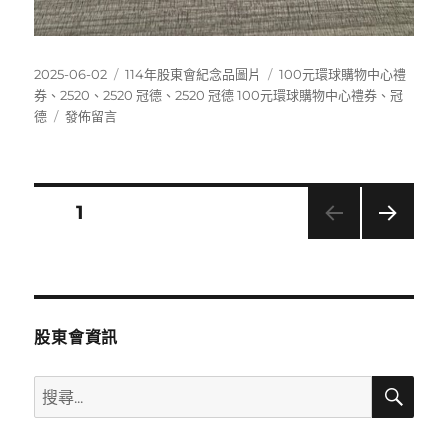
發
分
標
2025-06-02
114年股東會紀念品圖片
100元環球購物中心禮
佈
類
籤
券
、
2520
、
2520 冠德
、
2520 冠德 100元環球購物中心禮券
、
冠
日
在
德
發佈留言
期:
〈2520
冠
德
100
文
頁次
1
元
環
下一
章
球
頁
購
分
物
中
股東會資訊
心
頁
禮
搜
搜
券〉
尋
尋
關