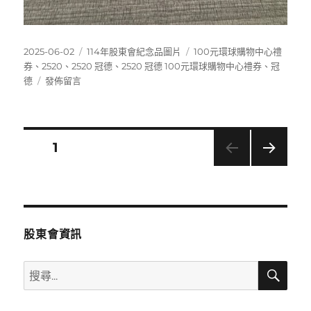
發
分
標
2025-06-02
114年股東會紀念品圖片
100元環球購物中心禮
佈
類
籤
券
、
2520
、
2520 冠德
、
2520 冠德 100元環球購物中心禮券
、
冠
日
在
德
發佈留言
期:
〈2520
冠
德
100
文
頁次
1
元
環
下一
章
球
頁
購
分
物
中
股東會資訊
心
頁
禮
搜
搜
券〉
尋
尋
關