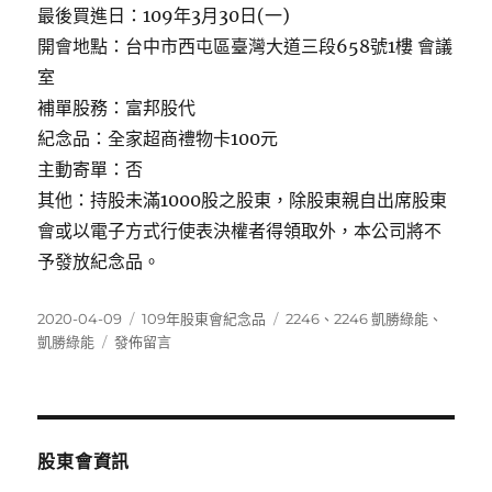
最後買進日：109年3月30日(一)
開會地點：台中市西屯區臺灣大道三段658號1樓 會議
室
補單股務：富邦股代
紀念品：全家超商禮物卡100元
主動寄單：否
其他：持股未滿1000股之股東，除股東親自出席股東
會或以電子方式行使表決權者得領取外，本公司將不
予發放紀念品。
發
分
標
2020-04-09
109年股東會紀念品
2246
、
2246 凱勝綠能
、
佈
在
類
籤
凱勝綠能
發佈留言
日
〈2246
期:
凱
勝
綠
能〉
股東會資訊