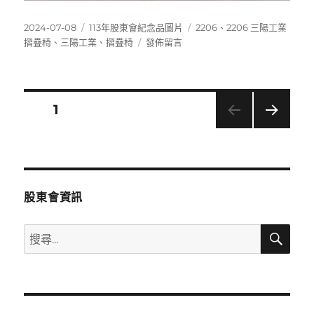
發
分
標
2024-07-08
113年股東會紀念品圖片
2206
、
2206 三陽工業
佈
類
在
籤
摺疊椅
、
三陽工業
、
摺疊椅
發佈留言
日
〈2206
期:
三
陽
工
文
頁次
1
業
摺
下一
章
疊
頁
椅〉
分
股東會資訊
頁
搜
搜
尋
尋
關
鍵
字: