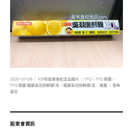
發
分
標
2020-07-09
109年股東會紀念品圖片
1712
、
1712 興農
、
佈
類
籤
在
1712 興農 楓康吳羽保鮮膜1支
、
楓康吳羽保鮮膜1支
、
興農
發佈
日
〈1712
留言
期:
興
農
楓
康
吳
股東會資訊
羽