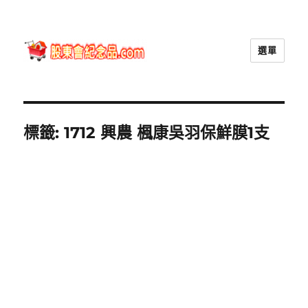
選單
股東會紀念品.com
標籤:
1712 興農 楓康吳羽保鮮膜1支