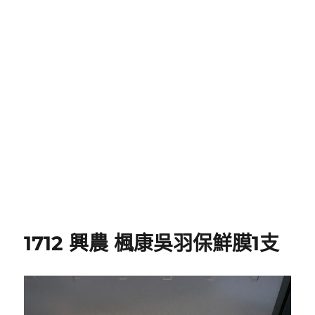
1712 興農 楓康吳羽保鮮膜1支