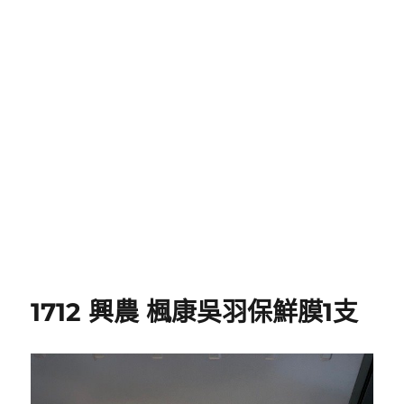
1712 興農 楓康吳羽保鮮膜1支