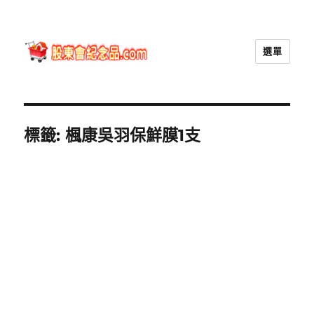
選單
股東會紀念品.com
標籤:
楓康吳羽保鮮膜1支