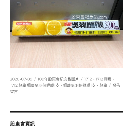
發
分
標
2020-07-09
109年股東會紀念品圖片
1712
、
1712 興農
、
佈
類
籤
在
1712 興農 楓康吳羽保鮮膜1支
、
楓康吳羽保鮮膜1支
、
興農
發佈
日
〈1712
留言
期:
興
農
楓
康
吳
股東會資訊
羽