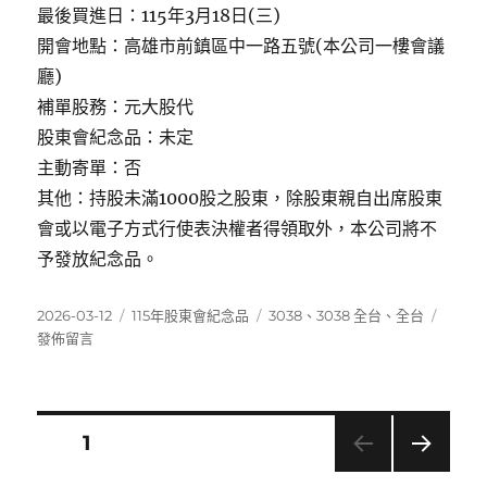
最後買進日：115年3月18日(三)
開會地點：高雄市前鎮區中一路五號(本公司一樓會議
廳)
補單股務：元大股代
股東會紀念品：未定
主動寄單：否
其他：持股未滿1000股之股東，除股東親自出席股東
會或以電子方式行使表決權者得領取外，本公司將不
予發放紀念品。
發
分
標
在
2026-03-12
115年股東會紀念品
3038
、
3038 全台
、
全台
佈
類
籤
〈303
發佈留言
日
全
期:
台〉
文
頁次
1
下一