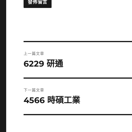
文
上一篇文章
章
6229 研通
上
一
導
篇
覽
文
下一篇文章
章:
4566 時碩工業
下
一
篇
文
章: