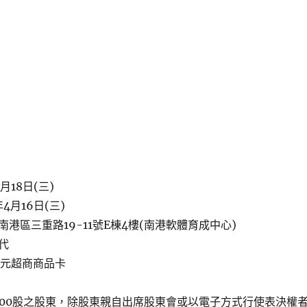
月18日(三)
4月16日(三)
港區三重路19-11號E棟4樓(南港軟體育成中心)
代
5元超商商品卡
000股之股東，除股東親自出席股東會或以電子方式行使表決權