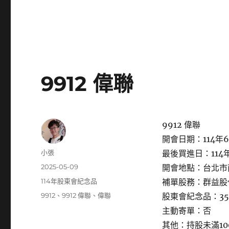
9912 偉聯
9912 偉聯
開會日期：114年6
作
小張
最後買進日：114年
者
發
2025-05-09
開會地點：台北市南
佈
分
114年股東會紀念品
補單股務：群益股
日
類
標
9912
、
9912 偉聯
、
偉聯
股東會紀念品：3
期:
籤
主動寄單：否
其他：持股未滿1