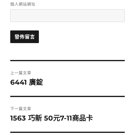
個人網站網址
文
上一篇文章
章
6441 廣錠
上
一
導
篇
覽
文
下一篇文章
章:
1563 巧新 50元7-11商品卡
下
一
篇