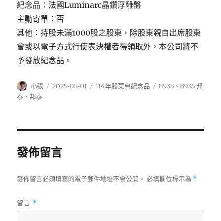
紀念品：法國Luminarc晶鑽浮雕盤
主動寄單：否
其他：持股未滿1000股之股東，除股東親自出席股東
會或以電子方式行使表決權者得領取外，本公司將不
予發放紀念品。
作
發
分
標
小張
2025-05-01
114年股東會紀念品
8935
、
8935 邦
者
佈
類
籤
泰
、
邦泰
日
期:
發佈留言
發佈留言必須填寫的電子郵件地址不會公開。
必填欄位標示為
*
留言
*