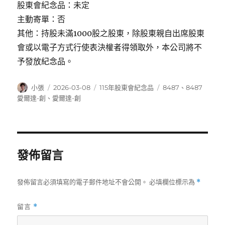
股東會紀念品：未定
主動寄單：否
其他：持股未滿1000股之股東，除股東親自出席股東
會或以電子方式行使表決權者得領取外，本公司將不
予發放紀念品。
作
發
分
標
小張
2026-03-08
115年股東會紀念品
8487
、
8487
者
佈
類
籤
愛爾達-創
、
愛爾達-創
日
期:
發佈留言
發佈留言必須填寫的電子郵件地址不會公開。
必填欄位標示為
*
留言
*