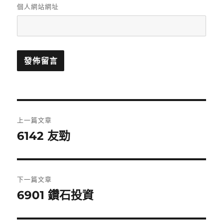
個人網站網址
文
上一篇文章
章
6142 友勁
上
一
導
篇
覽
文
下一篇文章
章:
6901 鑽石投資
下
一
篇