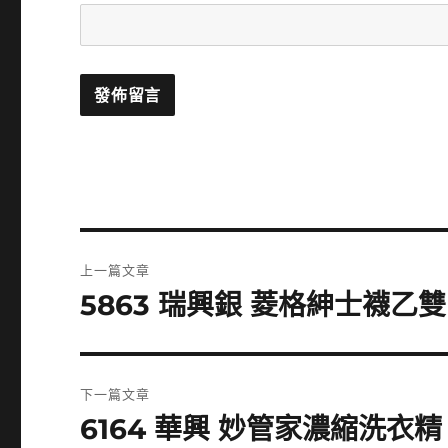
文
上一篇文章
章
5863 瑞興銀 菱格紳士襪乙雙
上
一
導
篇
覽
文
下一篇文章
章:
6164 華興 妙管家濃縮洗衣精
下