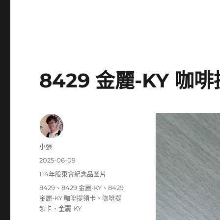
8429 金麗-KY 咖
作
小張
者
發
2025-06-09
佈
分
114年股東會紀念品圖片
日
類
標
8429
、
8429 金麗-KY
、
8429
期:
籤
金麗-KY 咖啡提領卡
、
咖啡提
領卡
、
金麗-KY