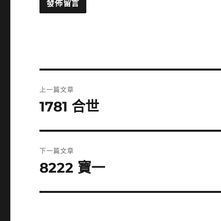
文
上一篇文章
章
1781 合世
上
一
導
篇
覽
文
下一篇文章
章:
8222 寶一
下
一
篇
文
章: