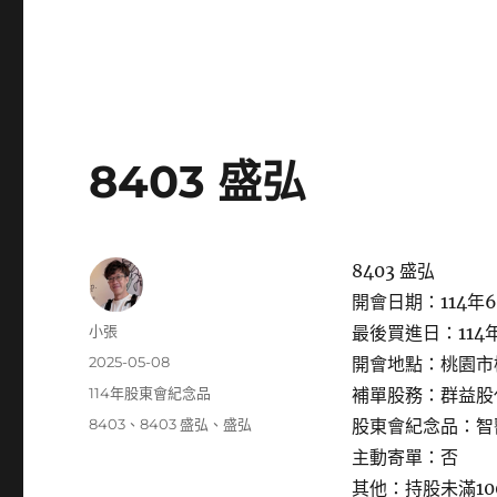
8403 盛弘
8403 盛弘
開會日期：114年6
作
小張
最後買進日：114年
者
發
2025-05-08
開會地點：桃園市桃
佈
分
114年股東會紀念品
補單股務：群益股
日
類
標
8403
、
8403 盛弘
、
盛弘
股東會紀念品：智
期:
籤
主動寄單：否
其他：持股未滿1