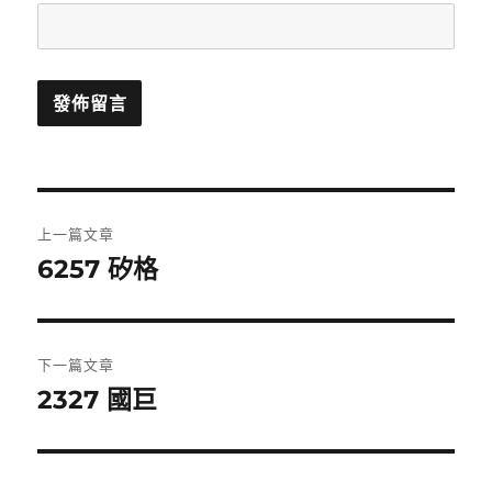
文
上一篇文章
章
6257 矽格
上
一
導
篇
覽
文
下一篇文章
章:
2327 國巨
下
一
篇
文