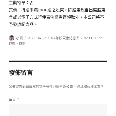
主動寄單：否
其他：持股未滿1000股之股東，除股東親自出席股東
會或以電子方式行使表決權者得領取外，本公司將不
予發放紀念品。
作
發
分
標
小張
2025-04-23
114年股東會紀念品
8299
、
8299
者
佈
類
籤
群聯
、
群聯
日
期:
發佈留言
發佈留言必須填寫的電子郵件地址不會公開。
必填欄位標示為
*
留言
*