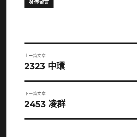
文
上一篇文章
章
2323 中環
上
一
導
篇
覽
文
下一篇文章
章:
2453 凌群
下
一
篇
文
章: