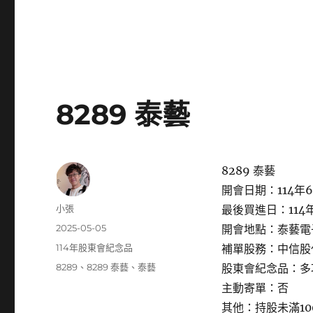
8289 泰藝
8289 泰藝
開會日期：114年6
作
小張
最後買進日：114年
者
發
2025-05-05
開會地點：泰藝電
佈
分
114年股東會紀念品
補單股務：中信股
日
類
標
8289
、
8289 泰藝
、
泰藝
股東會紀念品：多
期:
籤
主動寄單：否
其他：持股未滿1