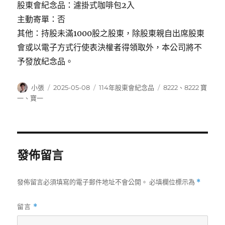
股東會紀念品：濾掛式咖啡包2入
主動寄單：否
其他：持股未滿1000股之股東，除股東親自出席股東
會或以電子方式行使表決權者得領取外，本公司將不
予發放紀念品。
作
發
分
標
小張
2025-05-08
114年股東會紀念品
8222
、
8222 寶
者
佈
類
籤
一
、
寶一
日
期:
發佈留言
發佈留言必須填寫的電子郵件地址不會公開。
必填欄位標示為
*
留言
*