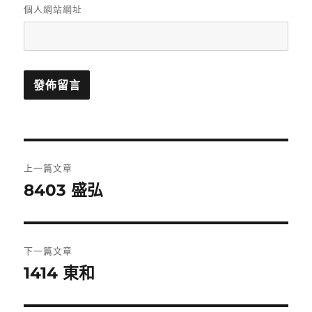
個人網站網址
文
上一篇文章
章
8403 盛弘
上
一
導
篇
覽
文
下一篇文章
章:
1414 東和
下
一
篇