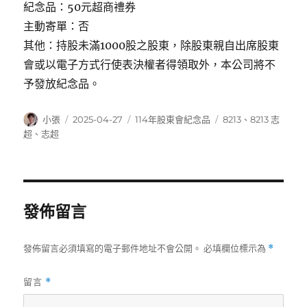
紀念品：50元超商禮券
主動寄單：否
其他：持股未滿1000股之股東，除股東親自出席股東
會或以電子方式行使表決權者得領取外，本公司將不
予發放紀念品。
作
發
分
標
小張
2025-04-27
114年股東會紀念品
8213
、
8213 志
者
佈
類
籤
超
、
志超
日
期:
發佈留言
發佈留言必須填寫的電子郵件地址不會公開。
必填欄位標示為
*
留言
*