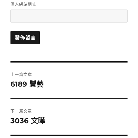
個人網站網址
文
上一篇文章
章
6189 豐藝
上
一
導
篇
覽
文
下一篇文章
章:
3036 文曄
下
一
篇