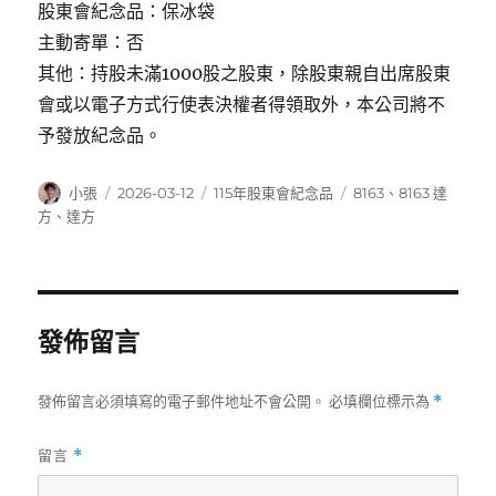
股東會紀念品：保冰袋
主動寄單：否
其他：持股未滿1000股之股東，除股東親自出席股東
會或以電子方式行使表決權者得領取外，本公司將不
予發放紀念品。
作
發
分
標
小張
2026-03-12
115年股東會紀念品
8163
、
8163 達
者
佈
類
籤
方
、
達方
日
期:
發佈留言
發佈留言必須填寫的電子郵件地址不會公開。
必填欄位標示為
*
留言
*