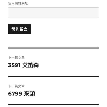
個人網站網址
文
上一篇文章
章
3591 艾笛森
上
一
導
篇
覽
文
下一篇文章
章:
6799 來頡
下
一
篇