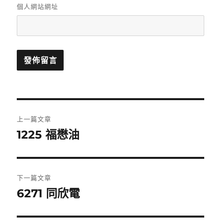
個人網站網址
文
上一篇文章
章
1225 福懋油
上
一
導
篇
覽
文
下一篇文章
章:
6271 同欣電
下
一
篇