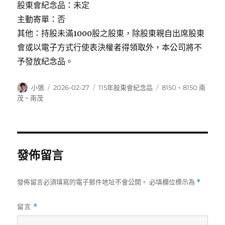
股東會紀念品：未定
主動寄單：否
其他：持股未滿1000股之股東，除股東親自出席股東
會或以電子方式行使表決權者得領取外，本公司將不
予發放紀念品。
作
發
分
標
小張
2026-02-27
115年股東會紀念品
8150
、
8150 南
者
佈
類
籤
茂
、
南茂
日
期:
發佈留言
發佈留言必須填寫的電子郵件地址不會公開。
必填欄位標示為
*
留言
*