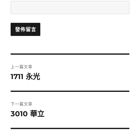
文
上一篇文章
章
1711 永光
上
一
導
篇
覽
文
下一篇文章
章:
3010 華立
下
一
篇
文