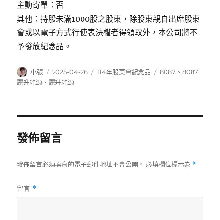
主動寄單：否
其他：持股未滿1000股之股東，除股東親自出席股東
會或以電子方式行使表決權者得領取外，本公司將不
予發放紀念品。
作
發
分
標
小張
2025-04-26
114年股東會紀念品
8087
、
8087
者
佈
類
籤
麗升能源
、
麗升能源
日
期:
發佈留言
發佈留言必須填寫的電子郵件地址不會公開。
必填欄位標示為
*
留言
*