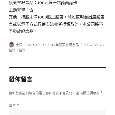
股東會紀念品：100元統一超商商品卡
主動寄單：否
其他：持股未滿1000股之股東，除股東親自出席股東
會或以電子方式行使表決權者得領取外，本公司將不
予發放紀念品。
作
發
分
標
小張
2025-05-07
114年股東會紀念品
8076
、
8076
者
佈
類
籤
伍豐
、
伍豐
日
期:
發佈留言
發佈留言必須填寫的電子郵件地址不會公開。
必填欄位標示為
*
留言
*