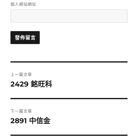
個人網站網址
文
上一篇文章
章
2429 銘旺科
上
一
導
篇
覽
文
下一篇文章
章:
2891 中信金
下
一
篇