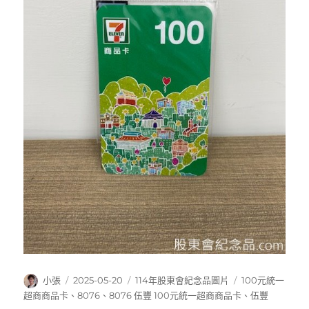
作
發
分
標
小張
2025-05-20
114年股東會紀念品圖片
100元統一
者
佈
類
籤
超商商品卡
、
8076
、
8076 伍豐 100元統一超商商品卡
、
伍豐
日