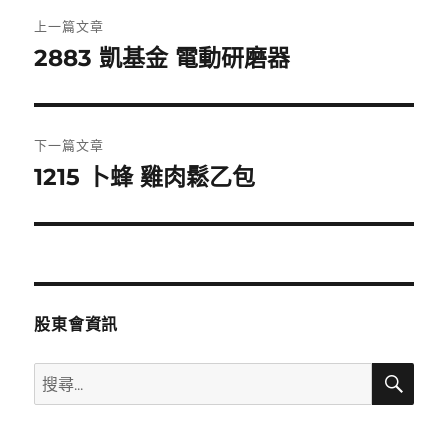
文
上一篇文章
章
2883 凱基金 電動研磨器
上
一
導
篇
覽
文
下一篇文章
章:
1215 卜蜂 雞肉鬆乙包
下
一
篇
文
章:
股東會資訊
搜
搜
尋
尋
關