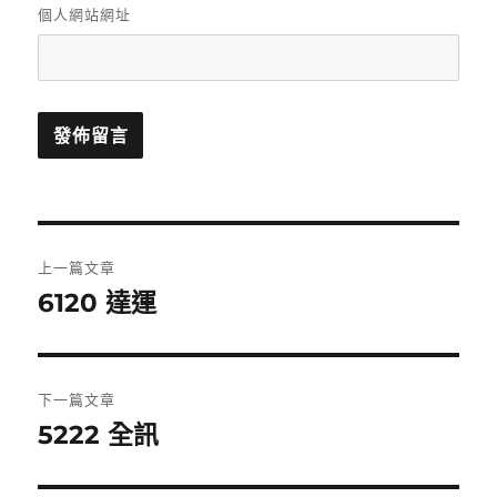
個人網站網址
文
上一篇文章
章
6120 達運
上
一
導
篇
覽
文
下一篇文章
章:
5222 全訊
下
一
篇