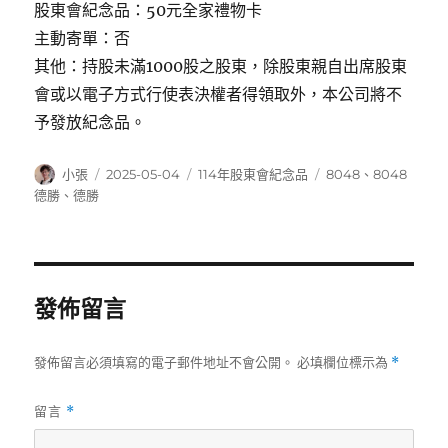
股東會紀念品：50元全家禮物卡
主動寄單：否
其他：持股未滿1000股之股東，除股東親自出席股東
會或以電子方式行使表決權者得領取外，本公司將不
予發放紀念品。
作
發
分
標
小張
2025-05-04
114年股東會紀念品
8048
、
8048
者
佈
類
籤
德勝
、
德勝
日
期:
發佈留言
發佈留言必須填寫的電子郵件地址不會公開。
必填欄位標示為
*
留言
*